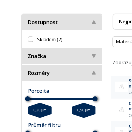
Nejpr
Dostupnost
Skladem
(2)
Materi
Značka
Zobrazuj
Rozměry
S
n
Porozita
C
C
m
0,20 µm
0,50 µm
C
Průměr filtru
C
m