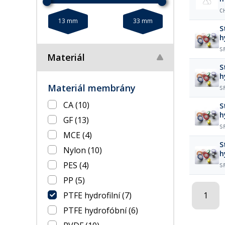
C
13 mm
33 mm
S
h
S
Materiál
S
h
Materiál membrány
S
CA
(10)
S
h
GF
(13)
S
MCE
(4)
S
Nylon
(10)
h
PES
(4)
S
PP
(5)
PTFE hydrofilní
(7)
1
PTFE hydrofóbní
(6)