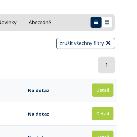
Novinky
Abecedně
zrušit všechny filtry
1
Detail
Na dotaz
Detail
Na dotaz