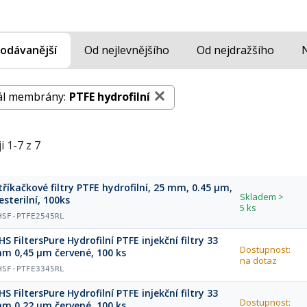
odávanější
Od nejlevnějšího
Od nejdražšího
ál membrány:
PTFE hydrofilní
i 1-7 z 7
tříkačkové filtry PTFE hydrofilní, 25 mm, 0.45 µm,
Skladem
>
esterilní, 100ks
5 ks
HSF-PTFE2545RL
HS FiltersPure Hydrofilní PTFE injekční filtry 33
Dostupnost:
m 0,45 µm červené, 100 ks
na dotaz
HSF-PTFE3345RL
HS FiltersPure Hydrofilní PTFE injekční filtry 33
Dostupnost:
m 0,22 µm červené, 100 ks