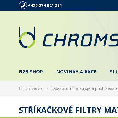
+420 274 021 211
B2B SHOP
NOVINKY A AKCE
SL
Chromservis
Laboratorní přístroje a příslušenstv
STŘÍKAČKOVÉ FILTRY MA