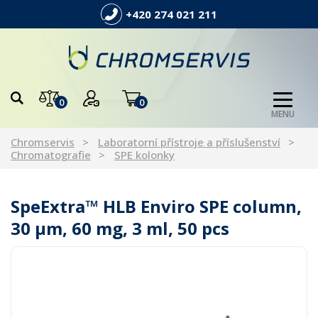
+420 274 021 211
0
0
MENU
Chromservis
Laboratorní přístroje a příslušenství
Chromatografie
SPE kolonky
SpeExtra™ HLB Enviro SPE column,
30 µm, 60 mg, 3 ml, 50 pcs