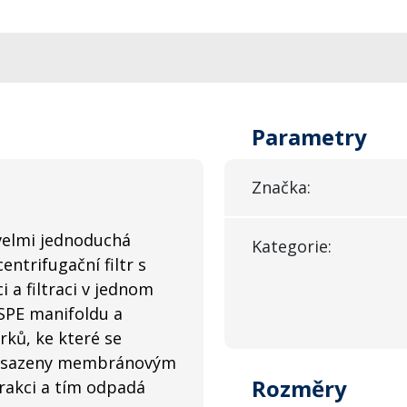
Parametry
Značka:
 velmi jednoduchá
Kategorie:
entrifugační filtr s
a filtraci v jednom
 SPE manifoldu a
rků, ke které se
u osazeny membránovým
Rozměry
xtrakci a tím odpadá