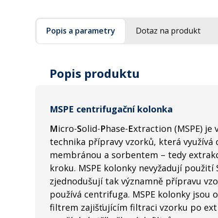
Popis a parametry
Dotaz na produkt
Popis produktu
MSPE centrifugační kolonka
M
icro-
S
olid-
P
hase-
E
xtraction (MSPE) je
technika přípravy vzorků, která využívá c
membránou a sorbentem – tedy extrakci 
kroku. MSPE kolonky nevyžadují použití
zjednodušují tak významně přípravu vzo
používá centrifuga. MSPE kolonky jso
filtrem zajišťujícím filtraci vzorku po e