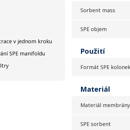
Sorbent mass
SPE objem
iltrace v jednom kroku
Použití
ání SPE manifoldu
ltry
Formát SPE kolone
Materiál
Materiál membrány
SPE sorbent