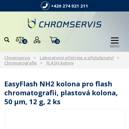
+420 274 021 211
0
0
MENU
Chromservis
Laboratorní přístroje a příslušenství
Chromatografie
FLASH kolony
EasyFlash NH2 kolona pro flash
chromatografii, plastová kolona,
50 µm, 12 g, 2 ks