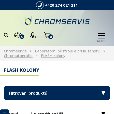
+420 274 021 211
0
0
MENU
Chromservis
Laboratorní přístroje a příslušenství
Chromatografie
FLASH kolony
FLASH KOLONY
Filtrování produktů
Řazení: