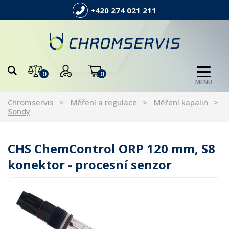
+420 274 021 211
0
0
MENU
Chromservis
Měření a regulace
Měření kapalin
Sondy
CHS ChemControl ORP 120 mm, S8
konektor - procesní senzor