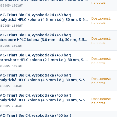
na dotaz
m, 75 x 2.1 mm
B30S05-L5Q1WT
MC-Triart Bio C4, vysokotlaká (450 bar)
Dostupnost:
nalytická HPLC kolona (4.6 mm i.d.), 30 nm, S-5
na dotaz
m, 75 x 4.6 mm
B30S05-L546WT
MC-Triart Bio C4, vysokotlaká (450 bar)
Dostupnost:
icrobore HPLC kolona (3.0 mm i.d.), 30 nm, S-5
na dotaz
m, 75 x 3.0 mm
B30S05-L503WT
MC-Triart Bio C4, vysokotlaká (450 bar)
Dostupnost:
arrowbore HPLC kolona (2.1 mm i.d.), 30 nm, S-5
na dotaz
m, 33 x 2.1 mm
B30S05-H3Q1WT
MC-Triart Bio C4, vysokotlaká (450 bar)
Dostupnost:
nalytická HPLC kolona (4.6 mm i.d.), 30 nm, S-5
na dotaz
m, 33 x 4.6 mm
B30S05-H346WT
MC-Triart Bio C4, vysokotlaká (450 bar)
Dostupnost:
nalytická HPLC kolona (4.6 mm i.d.), 30 nm, S-5
na dotaz
m, 250 x 4.6 mm
B30S05-2546WT
MC-Triart Bio C4, vysokotlaká (450 bar)