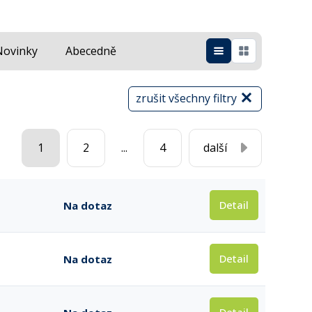
Novinky
Abecedně
zrušit všechny filtry
1
2
...
4
další
Detail
Na dotaz
Detail
Na dotaz