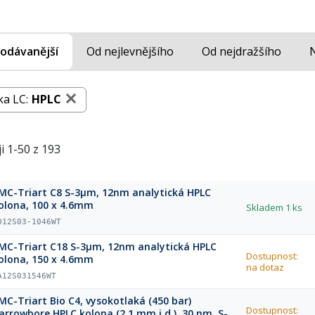
odávanější
Od nejlevnějšího
Od nejdražšího
ka LC:
HPLC
i 1-50 z 193
MC-Triart C8 S-3µm, 12nm analytická HPLC
olona, 100 x 4.6mm
Skladem
1 ks
O12S03-1046WT
MC-Triart C18 S-3µm, 12nm analytická HPLC
Dostupnost:
olona, 150 x 4.6mm
na dotaz
A12S031546WT
MC-Triart Bio C4, vysokotlaká (450 bar)
Dostupnost:
arrowbore HPLC kolona (2.1 mm i.d.), 30 nm, S-5