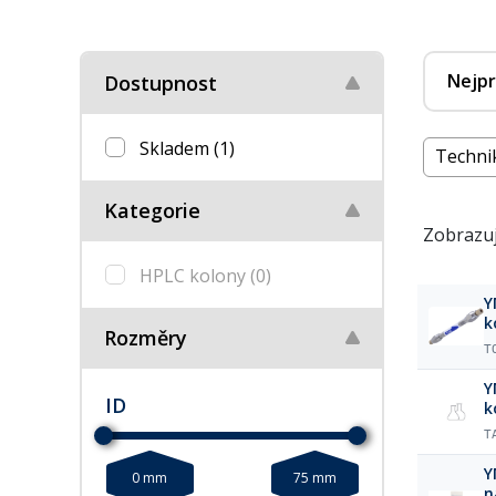
Nejpr
Dostupnost
Skladem
(1)
Techni
Kategorie
Zobrazuj
HPLC kolony
(0)
Y
k
Rozměry
T
Y
ID
k
T
Y
0 mm
75 mm
n