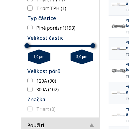
a
Triart TPH
(1)
µ
T
Typ částice
Y
k
Plně porézní
(193)
T
Velikost částic
Y
n
µ
T
1,9 µm
5,0 µm
Y
k
Velikost pórů
T
120A
(90)
Y
300A
(102)
a
µ
Značka
T
Triart
(0)
Y
a
µ
T
Použití