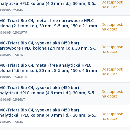
Dostupnost:
nalytická HPLC kolona (4.0 mm i.d.), 30 nm, S-5
na dotaz
m, 250 x 4.0 mm
B30S05-2504WT
MC-Triart Bio C4, metal-free narrowbore HPLC
Dostupnost:
olona (2.1 mm i.d.), 30 nm, S-5 µm, 150 x 2.1 mm
na dotaz
B30S05-15Q1PTP
MC-Triart Bio C4, vysokotlaká (450 bar)
Dostupnost:
arrowbore HPLC kolona (2.1 mm i.d.), 30 nm, S-5
na dotaz
m, 150 x 2.1 mm
B30S05-15Q1WT
MC-Triart Bio C4, metal-free analytická HPLC
Dostupnost:
olona (4.6 mm i.d.), 30 nm, S-5 µm, 150 x 4.6 mm
na dotaz
B30S05-1546PTP
MC-Triart Bio C4, vysokotlaká (450 bar)
Dostupnost:
nalytická HPLC kolona (4.6 mm i.d.), 30 nm, S-5
na dotaz
m, 150 x 4.6 mm
B30S05-1546WT
MC-Triart Bio C4, vysokotlaká (450 bar)
Dostupnost:
nalytická HPLC kolona (4.0 mm i.d.), 30 nm, S-5
na dotaz
m, 150 x 4.0 mm
B30S05-1504WT