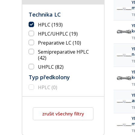
Y
m
µ
Technika LC
T
HPLC
(193)
Y
k
HPLC/UHPLC
(19)
T
Preparative LC
(10)
Y
Semipreparative HPLC
n
(42)
µ
T
UHPLC
(82)
Y
Typ předkolony
k
T
HPLC
(0)
Y
a
µ
T
zrušit všechny filtry
Y
m
µ
T