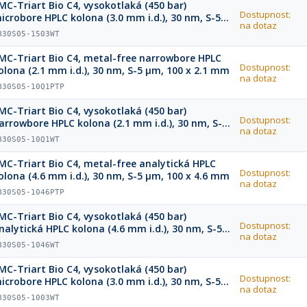
MC-Triart Bio C4, vysokotlaká (450 bar)
Dostupnost:
icrobore HPLC kolona (3.0 mm i.d.), 30 nm, S-5
na dotaz
m, 150 x 3.0 mm
B30S05-1503WT
MC-Triart Bio C4, metal-free narrowbore HPLC
Dostupnost:
olona (2.1 mm i.d.), 30 nm, S-5 µm, 100 x 2.1 mm
na dotaz
B30S05-10Q1PTP
MC-Triart Bio C4, vysokotlaká (450 bar)
Dostupnost:
arrowbore HPLC kolona (2.1 mm i.d.), 30 nm, S-5
na dotaz
m, 100 x 2.1 mm
B30S05-10Q1WT
MC-Triart Bio C4, metal-free analytická HPLC
Dostupnost:
olona (4.6 mm i.d.), 30 nm, S-5 µm, 100 x 4.6 mm
na dotaz
B30S05-1046PTP
MC-Triart Bio C4, vysokotlaká (450 bar)
Dostupnost:
nalytická HPLC kolona (4.6 mm i.d.), 30 nm, S-5
na dotaz
m, 100 x 4.6 mm
B30S05-1046WT
MC-Triart Bio C4, vysokotlaká (450 bar)
Dostupnost:
icrobore HPLC kolona (3.0 mm i.d.), 30 nm, S-5
na dotaz
m, 100 x 3.0 mm
B30S05-1003WT