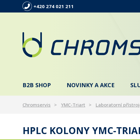
+420 274 021 211
B2B SHOP
NOVINKY A AKCE
SL
Chromservis
YMC-Triart
Laboratorní přístroj
HPLC KOLONY YMC-TRIAR