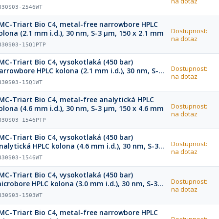
na dotaz
m, 250 x 4.6 mm
B30S03-2546WT
MC-Triart Bio C4, metal-free narrowbore HPLC
Dostupnost:
olona (2.1 mm i.d.), 30 nm, S-3 µm, 150 x 2.1 mm
na dotaz
B30S03-15Q1PTP
MC-Triart Bio C4, vysokotlaká (450 bar)
Dostupnost:
arrowbore HPLC kolona (2.1 mm i.d.), 30 nm, S-3
na dotaz
m, 150 x 2.1 mm
B30S03-15Q1WT
MC-Triart Bio C4, metal-free analytická HPLC
Dostupnost:
olona (4.6 mm i.d.), 30 nm, S-3 µm, 150 x 4.6 mm
na dotaz
B30S03-1546PTP
MC-Triart Bio C4, vysokotlaká (450 bar)
Dostupnost:
nalytická HPLC kolona (4.6 mm i.d.), 30 nm, S-3
na dotaz
m, 150 x 4.6 mm
B30S03-1546WT
MC-Triart Bio C4, vysokotlaká (450 bar)
Dostupnost:
icrobore HPLC kolona (3.0 mm i.d.), 30 nm, S-3
na dotaz
m, 150 x 3.0 mm
B30S03-1503WT
MC-Triart Bio C4, metal-free narrowbore HPLC
Dostupnost: