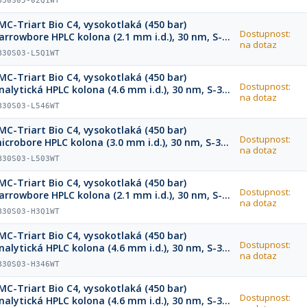
B30S05-02Q1WT
MC-Triart Bio C4, vysokotlaká (450 bar)
Dostupnost:
arrowbore HPLC kolona (2.1 mm i.d.), 30 nm, S-3
na dotaz
m, 75 x 2.1 mm
B30S03-L5Q1WT
MC-Triart Bio C4, vysokotlaká (450 bar)
Dostupnost:
nalytická HPLC kolona (4.6 mm i.d.), 30 nm, S-3
na dotaz
m, 75 x 4.6 mm
B30S03-L546WT
MC-Triart Bio C4, vysokotlaká (450 bar)
Dostupnost:
icrobore HPLC kolona (3.0 mm i.d.), 30 nm, S-3
na dotaz
m, 75 x 3.0 mm
B30S03-L503WT
MC-Triart Bio C4, vysokotlaká (450 bar)
Dostupnost:
arrowbore HPLC kolona (2.1 mm i.d.), 30 nm, S-3
na dotaz
m, 33 x 2.1 mm
B30S03-H3Q1WT
MC-Triart Bio C4, vysokotlaká (450 bar)
Dostupnost:
nalytická HPLC kolona (4.6 mm i.d.), 30 nm, S-3
na dotaz
m, 33 x 4.6 mm
B30S03-H346WT
MC-Triart Bio C4, vysokotlaká (450 bar)
Dostupnost:
nalytická HPLC kolona (4.6 mm i.d.), 30 nm, S-3