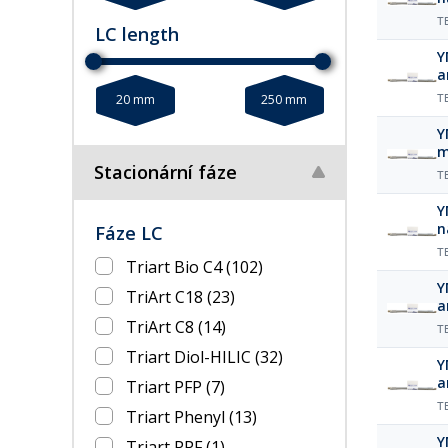
µ
T
LC length
Y
a
µ
20 mm
250 mm
T
Y
m
Stacionární fáze
µ
T
Y
n
Fáze LC
µ
T
Triart Bio C4
(102)
Y
TriArt C18
(23)
a
µ
TriArt C8
(14)
T
Triart Diol-HILIC
(32)
Y
a
Triart PFP
(7)
µ
T
Triart Phenyl
(13)
Y
Triart PPF
(1)