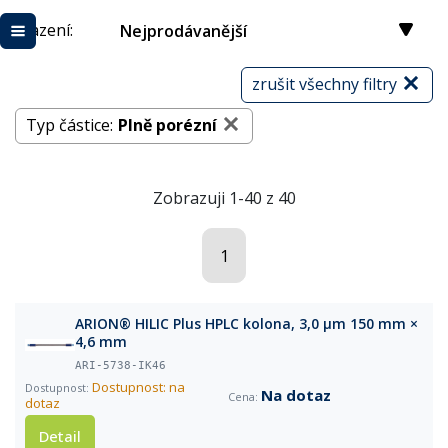
Řazení:
Nejprodávanější
zrušit všechny filtry
Typ částice:
Plně porézní
Zobrazuji 1-40 z 40
1
ARION® HILIC Plus HPLC kolona, 3,0 µm 150 mm ×
4,6 mm
ARI-5738-IK46
Dostupnost: na
Na dotaz
dotaz
Detail