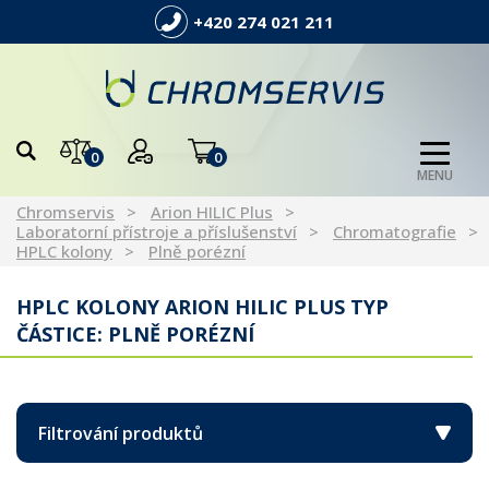
+420 274 021 211
0
0
MENU
Chromservis
Arion HILIC Plus
Laboratorní přístroje a příslušenství
Chromatografie
HPLC kolony
Plně porézní
HPLC KOLONY ARION HILIC PLUS TYP
ČÁSTICE: PLNĚ PORÉZNÍ
Filtrování produktů