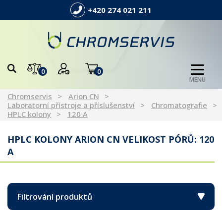
+420 274 021 211
0
0
MENU
Chromservis
Arion CN
Laboratorní přístroje a příslušenství
Chromatografie
HPLC kolony
120 A
HPLC KOLONY ARION CN VELIKOST PÓRŮ: 120
A
Filtrování produktů