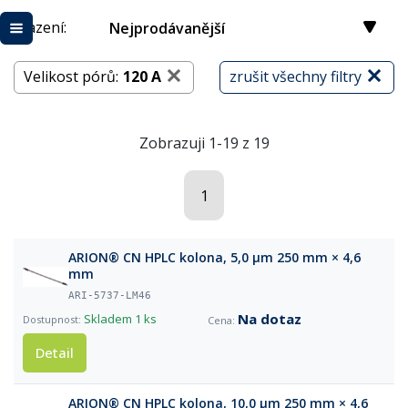
Řazení:
Nejprodávanější
Velikost pórů:
120 A
zrušit všechny filtry
Zobrazuji 1-19 z 19
1
ARION® CN HPLC kolona, 5,0 µm 250 mm × 4,6
mm
ARI-5737-LM46
Na dotaz
Skladem
1 ks
Detail
ARION® CN HPLC kolona, 10,0 µm 250 mm × 4,6