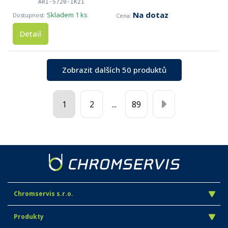
ARI-5720-IK21
Na dotaz
Skladem
1 ks
Detail
Zobrazit dalších 50 produktů
1
2
...
89
Chromservis s.r.o.
Produkty