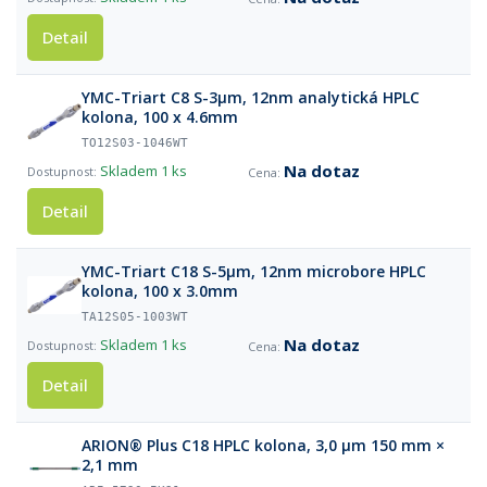
Detail
YMC-Triart C8 S-3µm, 12nm analytická HPLC
kolona, 100 x 4.6mm
TO12S03-1046WT
Na dotaz
Skladem
1 ks
Detail
YMC-Triart C18 S-5µm, 12nm microbore HPLC
kolona, 100 x 3.0mm
TA12S05-1003WT
Na dotaz
Skladem
1 ks
Detail
ARION® Plus C18 HPLC kolona, 3,0 µm 150 mm ×
2,1 mm