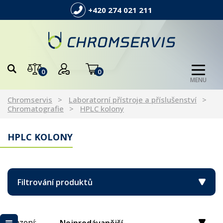
+420 274 021 211
0
0
MENU
Chromservis
Laboratorní přístroje a příslušenství
Chromatografie
HPLC kolony
HPLC KOLONY
Filtrování produktů
Řazení: