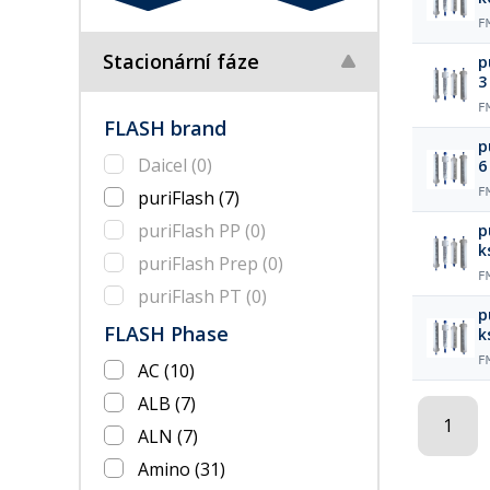
F
Stacionární fáze
p
3
F
FLASH brand
p
Daicel
(0)
6
F
puriFlash
(7)
puriFlash PP
(0)
p
k
puriFlash Prep
(0)
F
puriFlash PT
(0)
p
FLASH Phase
k
F
AC
(10)
ALB
(7)
1
ALN
(7)
Amino
(31)