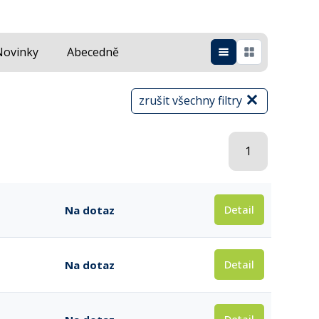
Novinky
Abecedně
zrušit všechny filtry
1
Detail
Na dotaz
Detail
Na dotaz