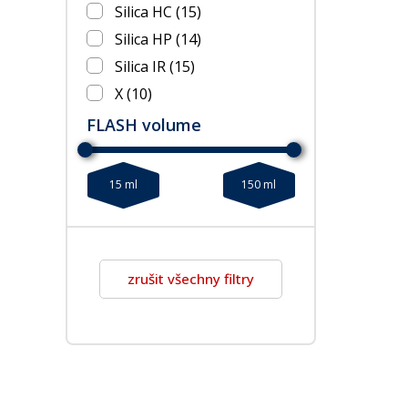
Silica HC
(15)
Silica HP
(14)
Silica IR
(15)
X
(10)
FLASH volume
15 ml
150 ml
zrušit všechny filtry