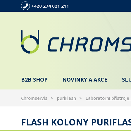
+420 274 021 211
B2B SHOP
NOVINKY A AKCE
SL
Chromservis
puriFlash
Laboratorní přístroje 
FLASH KOLONY PURIFLAS