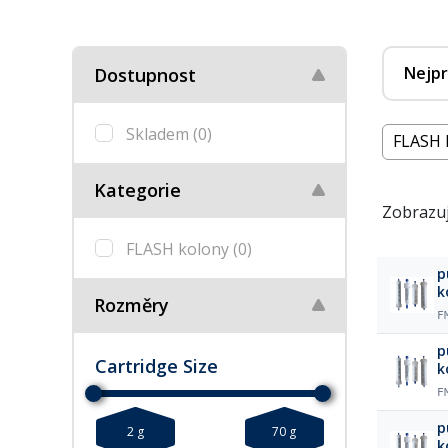
Nejpr
Dostupnost
Skladem
(0)
FLASH 
Kategorie
Zobrazuj
FLASH kolony
(0)
p
k
Rozměry
F
p
Cartridge Size
k
F
p
2 g
70 g
k