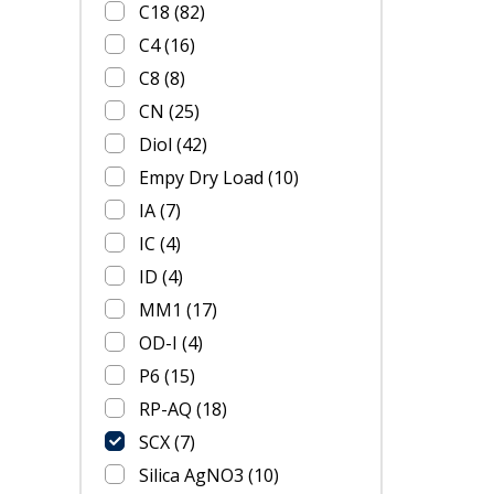
C18
(82)
C4
(16)
C8
(8)
CN
(25)
Diol
(42)
Empy Dry Load
(10)
IA
(7)
IC
(4)
ID
(4)
MM1
(17)
OD-I
(4)
P6
(15)
RP-AQ
(18)
SCX
(7)
Silica AgNO3
(10)