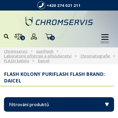
+420 274 021 211
0
0
MENU
Chromservis
puriFlash
Laboratorní přístroje a příslušenství
Chromatografie
FLASH kolony
Daicel
FLASH KOLONY PURIFLASH FLASH BRAND:
DAICEL
Filtrování produktů