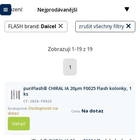
Řazení:
Nejprodávanější
FLASH brand:
Daicel
zrušit všechny filtry
Zobrazuji 1-19 z 19
1
puriFlash® CHIRAL IA 20µm F0025 Flash kolonky, 1
ks
CT-20IA-F0025
Dostupnost: na
Na dotaz
dotaz
Detail