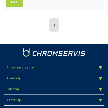
Detail
1
Chromservis s.r.o.
Produkty
Užitečné
Kontakty