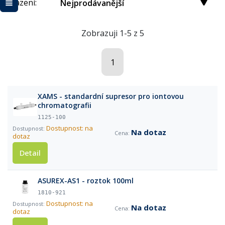
Řazení:
Nejprodávanější
Zobrazuji 1-5 z 5
1
XAMS - standardní supresor pro iontovou
chromatografii
1125-100
Dostupnost: na
Na dotaz
dotaz
Detail
ASUREX-AS1 - roztok 100ml
1810-921
Dostupnost: na
Na dotaz
dotaz