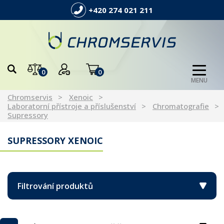
+420 274 021 211
0
0
MENU
Chromservis
Xenoic
Laboratorní přístroje a příslušenství
Chromatografie
Supressory
SUPRESSORY XENOIC
Filtrování produktů