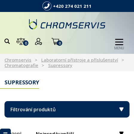
+420 274 021 211
0
0
MENU
Chromservis
Laboratorní přístroje a příslušenství
Chromatografie
Supressory
SUPRESSORY
Filtrování produktů
Řazení: