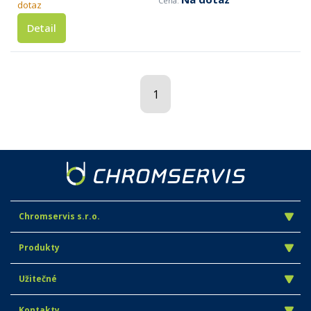
dotaz
Detail
1
Chromservis s.r.o.
Produkty
Užitečné
Kontakty