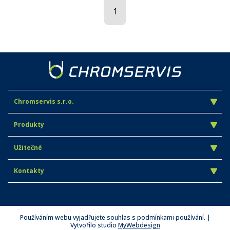
1
Chromservis s.r.o.
Produkty
Užitečné
Kontakty
Používáním webu vyjadřujete souhlas s podmínkami používání. |
Vytvořilo studio
MyWebdesign