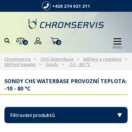
+420 274 021 211
0
0
MENU
Chromservis
CHS WaterBase
Měření a regulace
Měření kapalin
Sondy
-10 - 80 °C
SONDY CHS WATERBASE PROVOZNÍ TEPLOTA:
-10 - 80 °C
Filtrování produktů