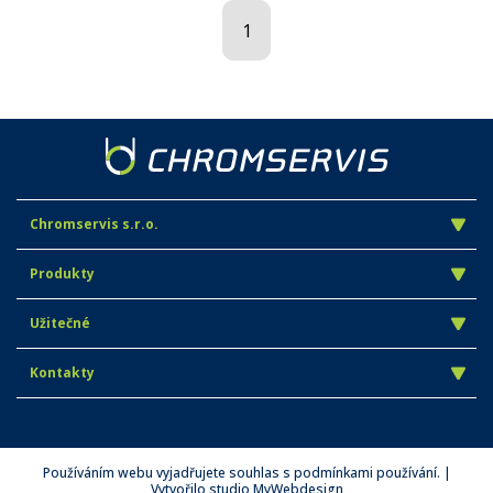
1
Chromservis s.r.o.
Produkty
Užitečné
Kontakty
Používáním webu vyjadřujete souhlas s podmínkami používání. |
Vytvořilo studio
MyWebdesign