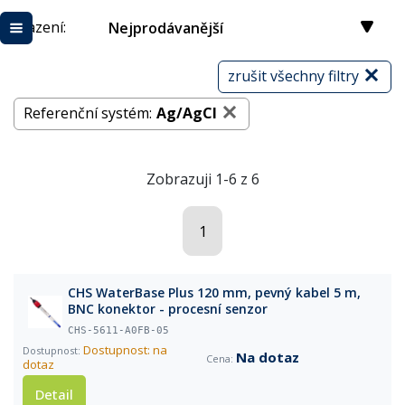
Řazení:
Nejprodávanější
zrušit všechny filtry
Referenční systém:
Ag/AgCl
Zobrazuji 1-6 z 6
1
CHS WaterBase Plus 120 mm, pevný kabel 5 m,
BNC konektor - procesní senzor
CHS-5611-A0FB-05
Dostupnost: na
Na dotaz
dotaz
Detail