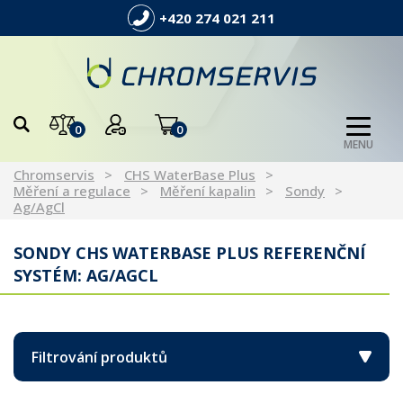
+420 274 021 211
0
0
MENU
Chromservis
CHS WaterBase Plus
Měření a regulace
Měření kapalin
Sondy
Ag/AgCl
SONDY CHS WATERBASE PLUS REFERENČNÍ
SYSTÉM: AG/AGCL
Filtrování produktů