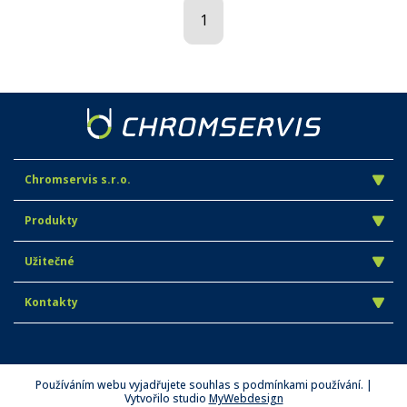
1
Chromservis s.r.o.
Produkty
Užitečné
Kontakty
Používáním webu vyjadřujete souhlas s podmínkami používání. |
Vytvořilo studio
MyWebdesign