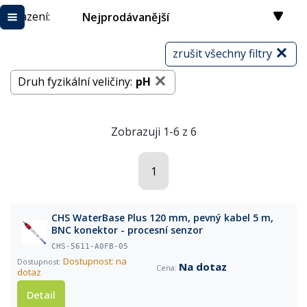
Řazení:
Nejprodávanější
zrušit všechny filtry
Druh fyzikální veličiny:
pH
Zobrazuji 1-6 z 6
1
CHS WaterBase Plus 120 mm, pevný kabel 5 m,
BNC konektor - procesní senzor
CHS-5611-A0FB-05
Dostupnost: na
Na dotaz
dotaz
Detail