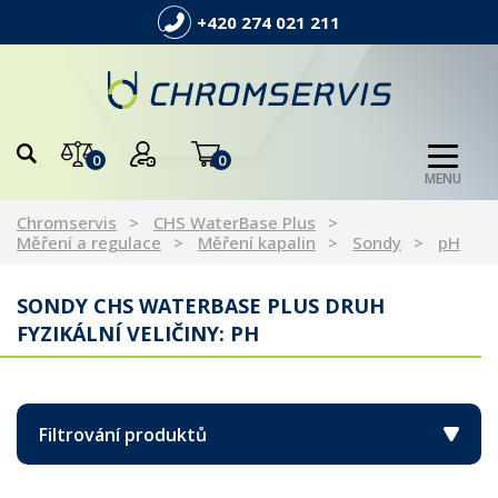
+420 274 021 211
0
0
MENU
Chromservis
CHS WaterBase Plus
Měření a regulace
Měření kapalin
Sondy
pH
SONDY CHS WATERBASE PLUS DRUH
FYZIKÁLNÍ VELIČINY: PH
Filtrování produktů