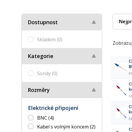
Nejpr
Dostupnost
Skladem
(0)
Zobrazuj
Kategorie
C
B
Sondy
(0)
C
C
Rozměry
k
C
C
Elektrické připojení
k
BNC
(4)
C
Kabel s volným koncem
(2)
C