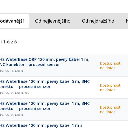
odávanější
Od nejlevnějšího
Od nejdražšího
i 1-6 z 6
HS WaterBase ORP 120 mm, pevný kabel 1 m,
Dostupnost:
NC konektor - procesní senzor
na dotaz
HS-5613-A0FB
HS WaterBase 120 mm, pevný kabel 5 m, BNC
Dostupnost:
onektor - procesní senzor
na dotaz
HS-5612-A0FB-05
HS WaterBase 120 mm, pevný kabel 1 m, BNC
Dostupnost:
onektor - procesní senzor
na dotaz
HS-5612-A0FB
HS WaterBase 120 mm, pevný kabel 1 m s