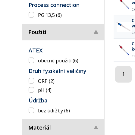
v
Process connection
C
PG 13,5
(6)
C
v
Použití
C
C
k
ATEX
C
obecné použití
(6)
Druh fyzikální veličiny
1
ORP
(2)
pH
(4)
Údržba
bez údržby
(6)
Materiál