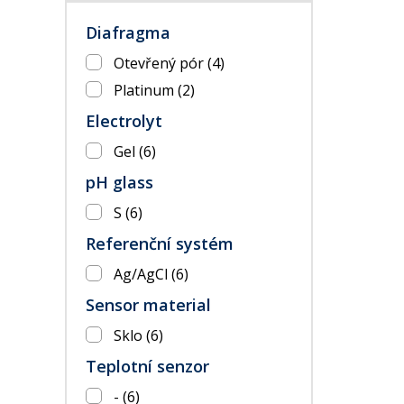
Diafragma
Otevřený pór
(4)
Platinum
(2)
Electrolyt
Gel
(6)
pH glass
S
(6)
Referenční systém
Ag/AgCl
(6)
Sensor material
Sklo
(6)
Teplotní senzor
-
(6)