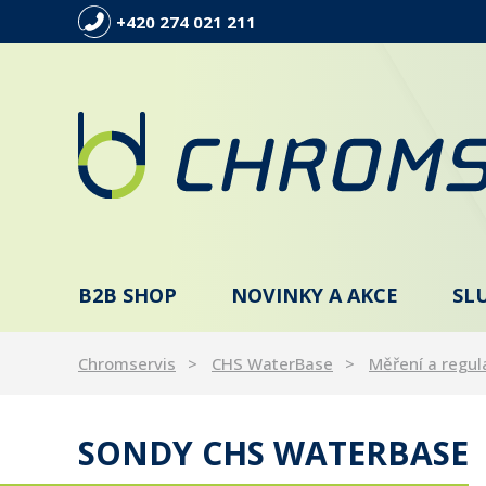
+420 274 021 211
B2B SHOP
NOVINKY A AKCE
SL
Chromservis
CHS WaterBase
Měření a regul
SONDY CHS WATERBASE