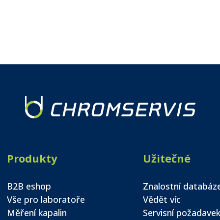
Produkty
Užitečné
B2B eshop
Znalostní databáz
Vše pro laboratoře
Vědět víc
Měření kapalin
Servisní požadave