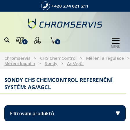
+420 274 021 211
0
0
MENU
Chromservis
CHS ChemControl
Měření a regulace
Měření kapalin
Sondy
Ag/AgCl
SONDY CHS CHEMCONTROL REFERENČNÍ
SYSTÉM: AG/AGCL
Filtrování produktů