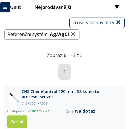
Řazení:
Nejprodávanější
zrušit všechny filtry
Referenční systém:
Ag/AgCl
Zobrazuji 1-3 z 3
1
CHS ChemControl 120 mm, S8 konektor -
procesní senzor
CHS-5614-A0S8
Na dotaz
Skladem
2 ks
Detail