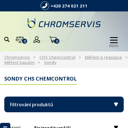
+420 274 021 211
0
0
MENU
Chromservis
CHS ChemControl
Měření a regulace
Měření kapalin
Sondy
SONDY CHS CHEMCONTROL
Filtrování produktů
Řazení: