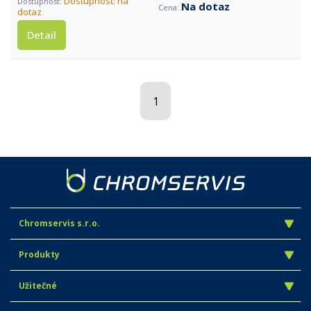
Dostupnost: na
Na dotaz
dotaz
Detail
1
Chromservis s.r.o.
Produkty
Užitečné