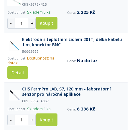
CHS-5673-N1B
2 225 Kč
Skladem
5 ks
-
+
Koupit
Elektroda s teplotním čidlem 201T, délka kabelu
1 m, konektor BNC
50002002
Dostupnost: na
Na dotaz
dotaz
Detail
CHS FermPro LAB, S7, 120 mm - laboratorní
senzor pro náročné aplikace
CHS-5594-A0S7
6 396 Kč
Skladem
1 ks
-
+
Koupit