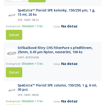
SpeExtra™ Florisil SPE kolonky, 150/250 µm, 1 g,
15 ml, 20 ks
SPE-5805-NE15
Na dotaz
Skladem
> 5 ks
Detail
Stříkačkové filtry CHS FilterPure s předfiltrem,
25mm, 0.45 µm Nylon, nesterilní, 100 ks
CHSF-NYP2545N
Na dotaz
Skladem
> 5 ks
Detail
SpeExtra™ Florisil SPE column, 150/250, 1 g, 6 ml,
30 pcs
SPE-5805-NE06
Na dotaz
Skladem
> 5 ks