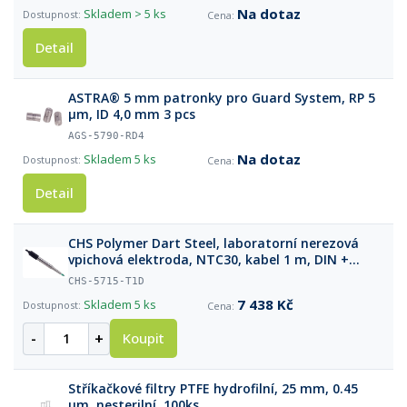
Na dotaz
Skladem
> 5 ks
Detail
ASTRA® 5 mm patronky pro Guard System, RP 5
µm, ID 4,0 mm 3 pcs
AGS-5790-RD4
Na dotaz
Skladem
5 ks
Detail
CHS Polymer Dart Steel, laboratorní nerezová
vpichová elektroda, NTC30, kabel 1 m, DIN +
4mm banánek
CHS-5715-T1D
7 438 Kč
Skladem
5 ks
-
+
Koupit
Stříkačkové filtry PTFE hydrofilní, 25 mm, 0.45
µm, nesterilní, 100ks