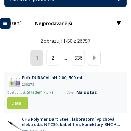
Řazení:
Nejprodávanější
Zobrazuji 1-50 z 26757
1
2
...
536
Pufr DURACAL pH 2.00, 500 ml
238273
Na dotaz
Skladem
> 5 ks
Detail
CHS Polymer Dart Steel, laboratorní vpichová
elektroda, NTC30, kabel 1 m, konektory BNC +
CINCH