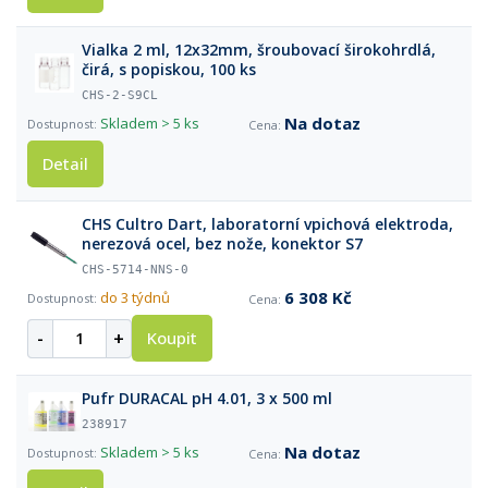
Vialka 2 ml, 12x32mm, šroubovací širokohrdlá,
čirá, s popiskou, 100 ks
CHS-2-S9CL
Na dotaz
Skladem
> 5 ks
Detail
CHS Cultro Dart, laboratorní vpichová elektroda,
nerezová ocel, bez nože, konektor S7
CHS-5714-NNS-0
6 308 Kč
do 3 týdnů
-
+
Koupit
Pufr DURACAL pH 4.01, 3 x 500 ml
238917
Na dotaz
Skladem
> 5 ks