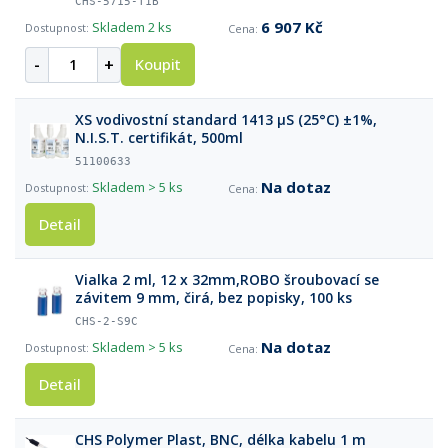
CHS-5715-T1B
6 907 Kč
Skladem
2 ks
-
+
Koupit
XS vodivostní standard 1413 µS (25°C) ±1%,
N.I.S.T. certifikát, 500ml
51100633
Na dotaz
Skladem
> 5 ks
Detail
Vialka 2 ml, 12 x 32mm,ROBO šroubovací se
závitem 9 mm, čirá, bez popisky, 100 ks
CHS-2-S9C
Na dotaz
Skladem
> 5 ks
Detail
CHS Polymer Plast, BNC, délka kabelu 1 m