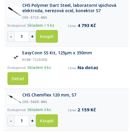
CHS Polymer Dart Steel, laboratorní vpichová
elektroda, nerezová ocel, konektor S7
CHS-5715-NNS
4 793 Kč
Skladem
> 5 ks
-
+
Koupit
EasyConn SS Kit, 125µm x 350mm
ECON-7125350
Na dotaz
Skladem
4 ks
Detail
CHS ChemFlex 120 mm, S7
CHS-5609-NNS
2 159 Kč
Skladem
3 ks
-
+
Koupit