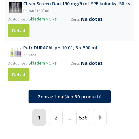
Clean Screen Dau 150 mg/6 mL SPE kolonky, 50 ks
CSDAU(150)06
Na dotaz
Skladem
> 5 ks
Detail
Pufr DURACAL pH 10.01, 3 x 500 ml
238923
Na dotaz
Skladem
> 5 ks
Detail
Zobrazit dalších 50 produktů
1
2
...
536