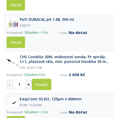
Detail
Pufr DURACAL pH 1.68, 500 ml
238272
Na dotaz
Skladem
> 5 ks
Detail
CHS CondiGo 30W, vodivostní sonda, Pt spirály,
C=1, plastové tělo, min. ponorná hloubka 30 mm,
NTC30, 1 m kabel BNC+Cinch
CHS-5724-T1B
2 656 Kč
Skladem
5 ks
-
+
Koupit
EasyConn SS Kit, 125µm x 600mm
ECON-7125600
Na dotaz
Skladem
> 5 ks