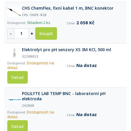
CHS ChemFlex, fixní kabel 1 m, BNC konektor
CHS-5609-N1B
2 058 Kč
Skladem
2 ks
-
+
Koupit
Elektrolyt pro pH senzory XS 3M KCl, 500 ml
32208013
Dostupnost: na
Na dotaz
dotaz
Detail
POLILYTE LAB TEMP BNC - laboratorní pH
elektroda
242060
Dostupnost: na
Na dotaz
dotaz
Detail