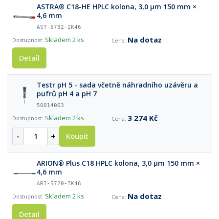
ASTRA® C18-HE HPLC kolona, 3,0 µm 150 mm ×
4,6 mm
AST-5732-IK46
Na dotaz
Skladem
2 ks
Detail
Testr pH 5 - sada včetně náhradního uzávěru a
pufrů pH 4 a pH 7
50014063
3 274 Kč
Skladem
2 ks
-
+
Koupit
ARION® Plus C18 HPLC kolona, 3,0 µm 150 mm ×
4,6 mm
ARI-5720-IK46
Na dotaz
Skladem
2 ks
Detail