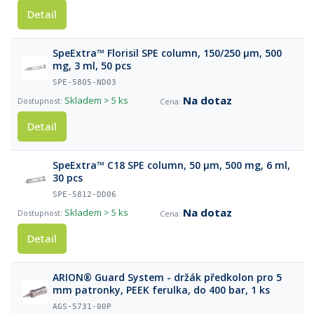
Detail
SpeExtra™ Florisil SPE column, 150/250 µm, 500
mg, 3 ml, 50 pcs
SPE-5805-ND03
Na dotaz
Skladem
> 5 ks
Detail
SpeExtra™ C18 SPE column, 50 µm, 500 mg, 6 ml,
30 pcs
SPE-5812-DD06
Na dotaz
Skladem
> 5 ks
Detail
ARION® Guard System - držák předkolon pro 5
mm patronky, PEEK ferulka, do 400 bar, 1 ks
AGS-5731-00P