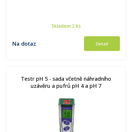
Skladem
2 ks
Na dotaz
Detail
Testr pH 5 - sada včetně náhradního
uzávěru a pufrů pH 4 a pH 7