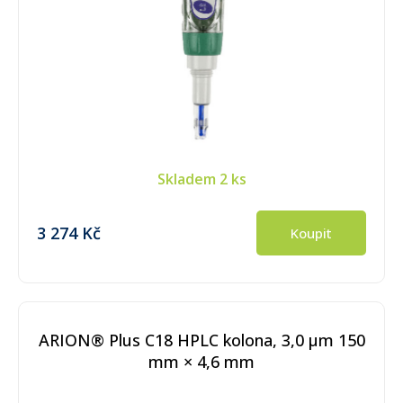
Skladem
2 ks
3 274 Kč
Koupit
ARION® Plus C18 HPLC kolona, 3,0 µm 150
mm × 4,6 mm