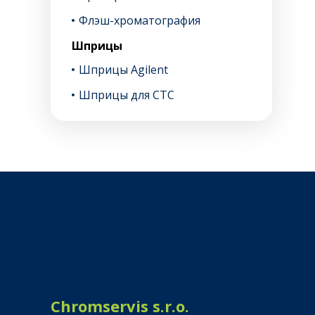
Флэш-хроматография
Шприцы
Шприцы Agilent
Шприцы для CTC
Chromservis s.r.o.