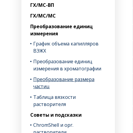
ГХ/МС-ВП
ГХ/МС/МС
Преобразование единиц
измерения
График объема капилляров
ВЭЖХ
Преобразование единиц
измерения в хроматографии
Преобразование размера
частиц
Таблица вязкости
растворителя
Советы и подсказки
ChromShell и орг.
растворители