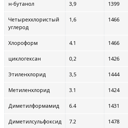
н-бутанол
3,9
1399
Четыреххлористый
1,6
1466
углерод
Хлороформ
4.1
1466
циклогексан
0,2
1426
Этиленхлорид
3,5
1444
Метиленхлорид
3.1
1424
Диметилформамид
6.4
1431
Диметилсульфоксид
7.2
1478