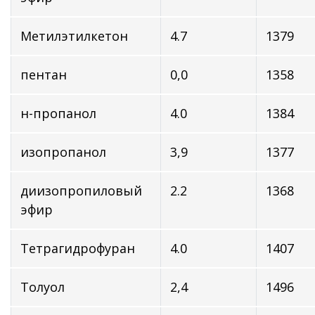
Метилэтилкетон
4.7
1379
пентан
0,0
1358
н-пропанол
4.0
1384
изопропанол
3,9
1377
диизопропиловый
2.2
1368
эфир
Тетрагидрофуран
4.0
1407
Толуол
2,4
1496