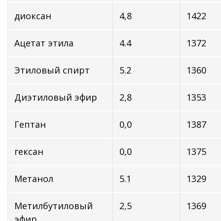
диоксан
4,8
1422
Ацетат этила
4.4
1372
Этиловый спирт
5.2
1360
Диэтиловый эфир
2,8
1353
Гептан
0,0
1387
гексан
0,0
1375
Метанол
5.1
1329
Метилбутиловый
2,5
1369
эфир