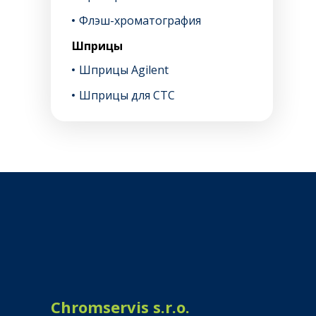
Флэш-хроматография
Шприцы
Шприцы Agilent
Шприцы для CTC
Chromservis s.r.o.