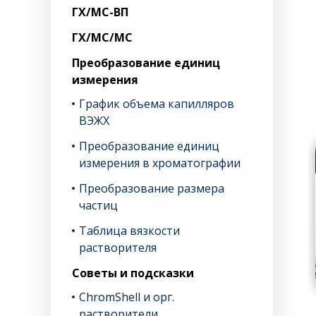
ГХ/МС-ВП
ГХ/МС/МС
Преобразование единиц
измерения
График объема капилляров
ВЭЖХ
Преобразование единиц
измерения в хроматографии
Преобразование размера
частиц
Таблица вязкости
растворителя
Советы и подсказки
ChromShell и орг.
растворители