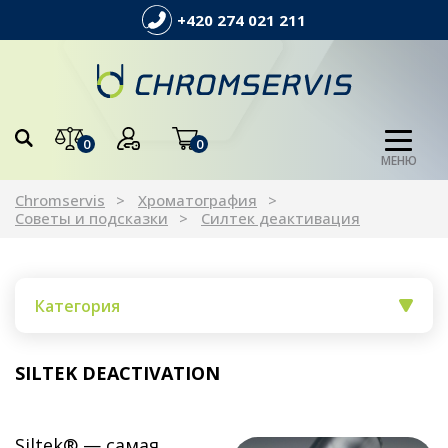
+420 274 021 211
0
0
МЕНЮ
Chromservis
Xроматография
Советы и подсказки
Силтек деактивация
Категория
SILTEK DEACTIVATION
Siltek® — самая