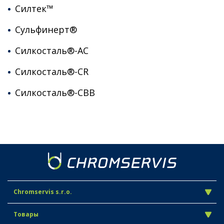
Силтек™
Сульфинерт®
Силкосталь®-AC
Силкосталь®-CR
Силкосталь®-СВВ
Chromservis s.r.o.
Товары