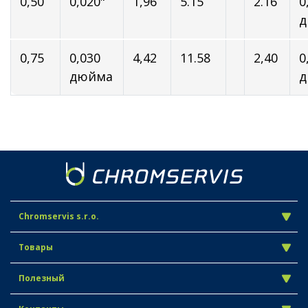
0,50
0,020"
1,96
5.15
2.16
0
д
0,75
0,030
4,42
11.58
2,40
0
дюйма
д
Chromservis s.r.o.
Товары
Полезный