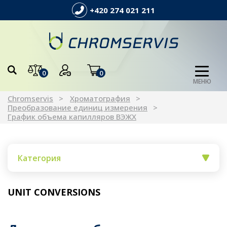
+420 274 021 211
0
0
МЕНЮ
Chromservis
Xроматография
Преобразование единиц измерения
График объема капилляров ВЭЖХ
Категория
UNIT CONVERSIONS