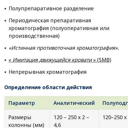
Полупрепаративное разделение
Периодическая препаративная
хроматография (полуоперативная или
производственная)
«Истинная противоточная хроматография».
«
Имитация движущейся кровати
» (SMB)
Непрерывная хроматография
Определение области действия
Параметр
Аналитический
Полуподг
Размеры
120 – 250 х 2 –
120–250 х
колонны (мм)
4,6