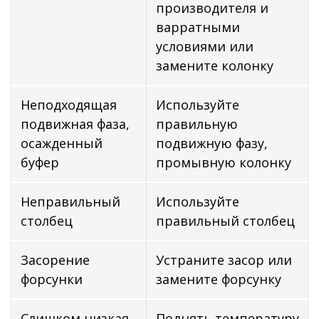
производителя и
варратными
условиями или
замените колонку
Неподходящая
Используйте
подвижная фаза,
правильную
осажденный
подвижную фазу,
буфер
промывную колонку
Неправильный
Используйте
столбец
правильный столбец
Засорение
Устраните засор или
форсунки
замените форсунку
Слишком низкая
Поднять температуру