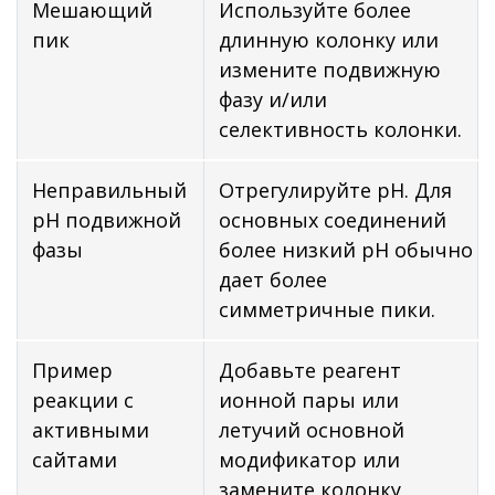
Мешающий
Используйте более
пик
длинную колонку или
измените подвижную
фазу и/или
селективность колонки.
Неправильный
Отрегулируйте рН. Для
рН подвижной
основных соединений
фазы
более низкий рН обычно
дает более
симметричные пики.
Пример
Добавьте реагент
реакции с
ионной пары или
активными
летучий основной
сайтами
модификатор или
замените колонку