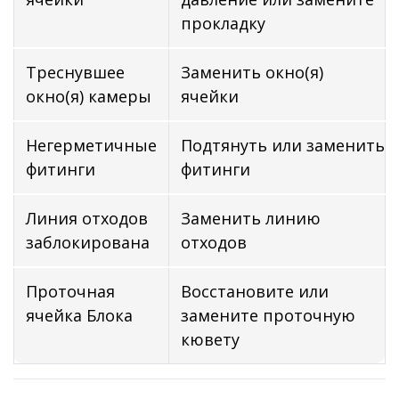
прокладку
Треснувшее
Заменить окно(я)
окно(я) камеры
ячейки
Негерметичные
Подтянуть или заменить
фитинги
фитинги
Линия отходов
Заменить линию
заблокирована
отходов
Проточная
Восстановите или
ячейка Блока
замените проточную
кювету