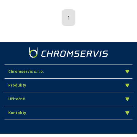
1
Chromservis s.r.o.
Produkty
Užitečné
Kontakty