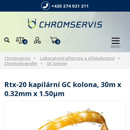
+420 274 021 211
0
0
MENU
Chromservis
Laboratorní přístroje a příslušenství
Chromatografie
GC kolony
Rtx-20 kapilární GC kolona, 30m x
0.32mm x 1.50μm