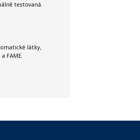
uálně testovaná.
romatické látky,
a a FAME.
.