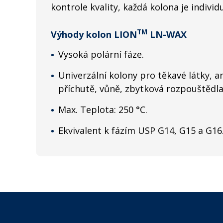
kontrole kvality, každá kolona je individ
TM
Výhody kolon LION
LN-WAX
Vysoká polární fáze.
Univerzální kolony pro těkavé látky, a
příchutě, vůně, zbytková rozpouštědl
Max. Teplota: 250 °C.
Ekvivalent k fázím USP G14, G15 a G16