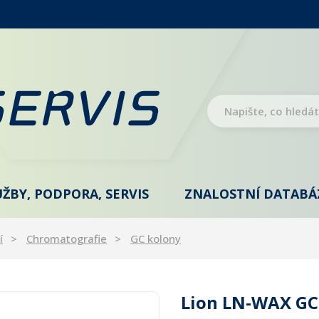
UŽBY, PODPORA, SERVIS
ZNALOSTNÍ DATABÁ
í
Chromatografie
GC kolony
Lion LN-WAX GC 