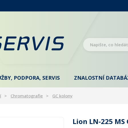
UŽBY, PODPORA, SERVIS
ZNALOSTNÍ DATABÁ
í
Chromatografie
GC kolony
Lion LN-225 MS 