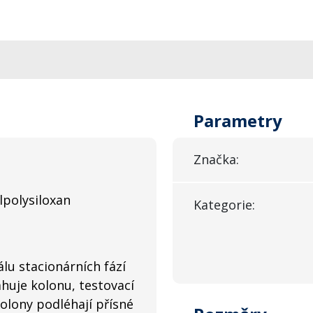
Parametry
Značka:
lpolysiloxan
Kategorie:
lu stacionárních fází
ahuje kolonu, testovací
Kolony podléhají přísné