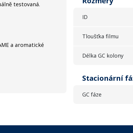
Rozměry
uálně testovaná.
ID
Tloušťka filmu
FAME a aromatické
Délka GC kolony
Stacionární fá
GC fáze