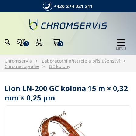
+420 274 021 211
0
0
MENU
Chromservis
Laboratorní přístroje a příslušenství
Chromatografie
GC kolony
Lion LN-200 GC kolona 15 m × 0,32
mm × 0,25 µm