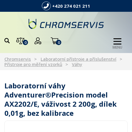
+420 274 021 211
0
0
MENU
Chromservis
Laboratorní přístroje a příslušenství
Přístroje pro měření vzorků
Váhy
Laboratorní váhy
Adventurer®Precision model
AX2202/E, váživost 2 200g, dílek
0,01g, bez kalibrace