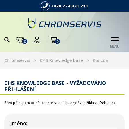
+420 274 021 211
0
0
MENU
Chromservis
CHS Knowledge base
Concoa
CHS KNOWLEDGE BASE - VYŽADOVÁNO
PŘIHLÁŠENÍ
Před přístupem do této sekce se musíte nejdříve přihlásit. Děkujeme.
Jméno: