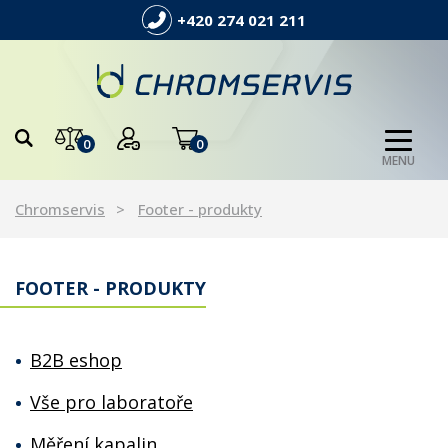
+420 274 021 211
0
0
MENU
Chromservis
Footer - produkty
FOOTER - PRODUKTY
B2B eshop
Vše pro laboratoře
Měření kapalin