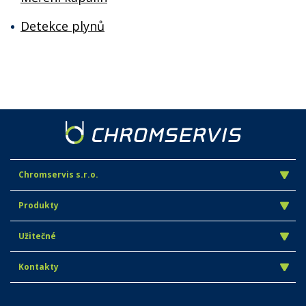
Detekce plynů
Chromservis s.r.o.
Produkty
Užitečné
Kontakty