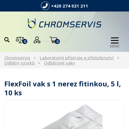
+420 274 021 211
0
0
MENU
Chromservis
Laboratorní přístroje a příslušenství
Odběry vzorků
Odběrové vaky
FlexFoil vak s 1 nerez fitinkou, 5 l,
10 ks