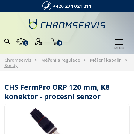
+420 274 021 211
0
0
MENU
Chromservis
Měření a regulace
Měření kapalin
Sondy
CHS FermPro ORP 120 mm, K8
konektor - procesní senzor