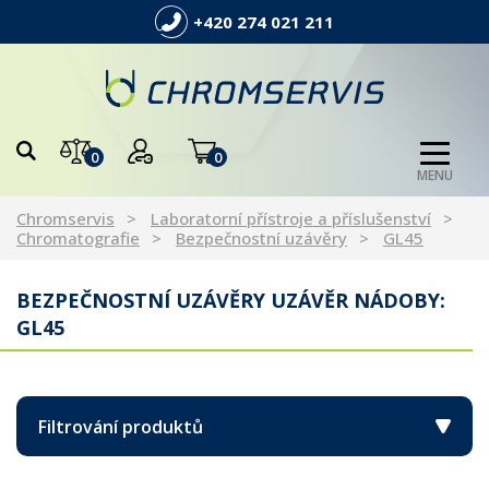
+420 274 021 211
0
0
MENU
Chromservis
Laboratorní přístroje a příslušenství
Chromatografie
Bezpečnostní uzávěry
GL45
BEZPEČNOSTNÍ UZÁVĚRY UZÁVĚR NÁDOBY:
GL45
Filtrování produktů