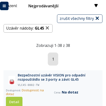
Řazení:
Nejprodávanější
zrušit všechny filtry
Uzávěr nádoby:
GL45
Zobrazuji 1-38 z 38
1
Bezpečnostní uzávěr VISION pro odpadní
rozpouštědlo se 3 porty a závit GL45
VLC45-0002-TW
Dostupnost: na
Na dotaz
dotaz
Detail