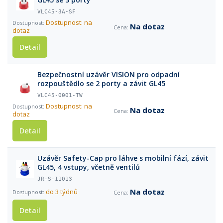
VLC45-3A-SF
Dostupnost: na
Na dotaz
dotaz
Detail
Bezpečnostní uzávěr VISION pro odpadní
rozpouštědlo se 2 porty a závit GL45
VLC45-0001-TW
Dostupnost: na
Na dotaz
dotaz
Detail
Uzávěr Safety-Cap pro láhve s mobilní fází, závit
GL45, 4 vstupy, včetně ventilů
JR-S-11013
Na dotaz
do 3 týdnů
Detail