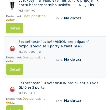
Výfukový filtr VISION (6 měsíců) pro připojení k
portu bezpečnostního uzávěru S.C.A.T., 2 ks
VLE-S04-02
Dostupnost: na
Na dotaz
dotaz
Detail
Bezpečnostní uzávěr VISION pro odpadní
rozpouštědlo se 3 porty a závit GL45
VLC45-0002-TW
Dostupnost: na
Na dotaz
dotaz
Detail
Bezpečnostní uzávěr VISION pro eluent a závit
GL45 se 3 porty
VLC45-3A-F
Dostupnost: na
Na dotaz
dotaz