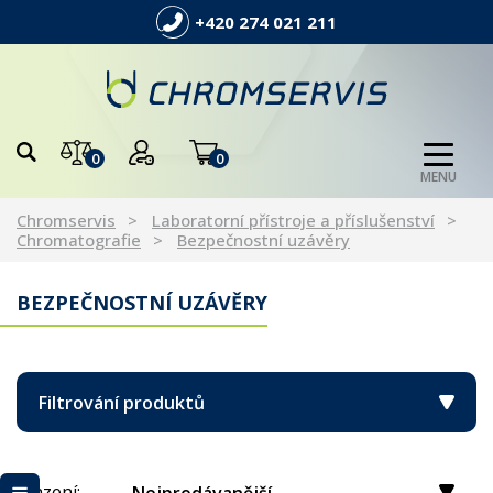
+420 274 021 211
0
0
MENU
Chromservis
Laboratorní přístroje a příslušenství
Chromatografie
Bezpečnostní uzávěry
BEZPEČNOSTNÍ UZÁVĚRY
Filtrování produktů
Řazení: