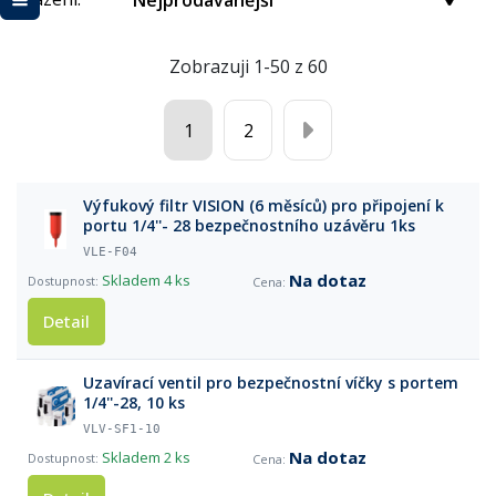
Nejprodávanější
Zobrazuji 1-50 z 60
1
2
Výfukový filtr VISION (6 měsíců) pro připojení k
portu 1/4''- 28 bezpečnostního uzávěru 1ks
VLE-F04
Na dotaz
Skladem
4 ks
Detail
Uzavírací ventil pro bezpečnostní víčky s portem
1/4''-28, 10 ks
VLV-SF1-10
Na dotaz
Skladem
2 ks