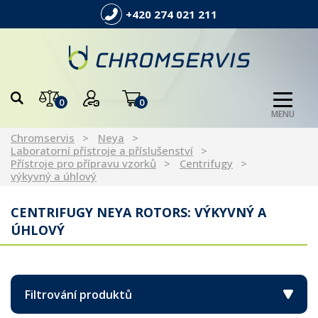
+420 274 021 211
0
0
MENU
Chromservis
Neya
Laboratorní přístroje a příslušenství
Přístroje pro přípravu vzorků
Centrifugy
výkyvný a úhlový
CENTRIFUGY NEYA ROTORS: VÝKYVNÝ A
ÚHLOVÝ
Filtrování produktů