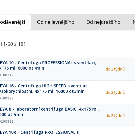
odávanější
Od nejlevnějšího
Od nejdražšího
i 1-50 z 161
EYA 10 - Centrifuga PROFESSIONAL s ventilací,
x175 ml, 6000 ot./min
do 2 týdnů
0100312
EYA 16 - Centrifuga HIGH SPEED s ventilací,
ysokorychlostní, 4x175 ml, 16000 ot./min
do 2 týdnů
0100322
EYA 8 - laboratorní centrifuga BASIC, 4x175 ml,
000 ot./min
do 2 týdnů
0100302
EYA 10R - Centrifuga PROFESSIONAL s