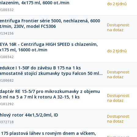
hlazením, 4x175 ml, 6000 ot./min
do 2 týdnů
0100332
entrifuga Frontier série 5000, nechlazená, 6000
Dostupnost:
t/min, 230V, model FC5306
na dotaz
0134156
EYA 16R - Centrifuga HIGH SPEED s chlazením,
x175 ml, 16000 ot./min
do 2 týdnů
0100342
edukce I 1-50F do závěsu B 175 na 1 ks
Dostupnost:
amostatně stojící zkumavky typu Falcon 50 ml,
na dotaz
ada 4 ks
0100682
daptér RE 15-5/7 pro mikrozkumavky z objemu
Dostupnost:
5 ml na 5 a 7 ml k rotoru A 32-15, 1 ks
na dotaz
0101292
hlový rotor 44x1,5/2,0ml, ID
Dostupnost:
na dotaz
0372718
 175 plastová láhev s rovným dnem a víčkem,