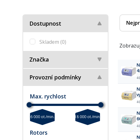
Nejpr
Dostupnost
Skladem
(0)
Zobrazuj
Značka
N
4
Provozní podmínky
4
N
v
Max. rychlost
4
N
6 000 ot./min.
18 000 ot./min.
6
4
Rotors
N