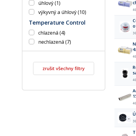
úhlový
(1)
c
4
výkyvný a úhlový
(10)
C
Temperature Control
o
chlazená
(4)
3
nechlazená
(7)
N
4
4
R
zrušit všechny filtry
s
s
4
A
1
4
Ú
3
T