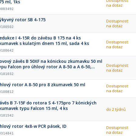
Dostupnost:
75 ml, 1ks
na dotaz
0003492
ýkyvný rotor SB 4-175
Dostupnost:
na dotaz
0100502
edukce I 4-15R do závěsu B 175 na 4 ks
Dostupnost:
kumavek s kulatým dnem 15 ml, sada 4 ks
na dotaz
0100642
ovový závěs B 50XF na kónickou zkumavku 50 ml
Dostupnost:
ypu Falcon pro úhlový rotor A 8-50 a A 6-50,
na dotaz
četně zkumavky, 1 ks
0101032
hlový rotor A 8-50 pro 8 zkumavek 50 ml
Dostupnost:
na dotaz
0100812
ávěs B 7-15F do rotora S 4-175pro 7 kónických
kumavek typu Falcon 15 ml, 4 ks
do 2 týdnů
0101542
hlový rotor 4x8-w PCR pásek, ID
Dostupnost:
na dotaz
0314841