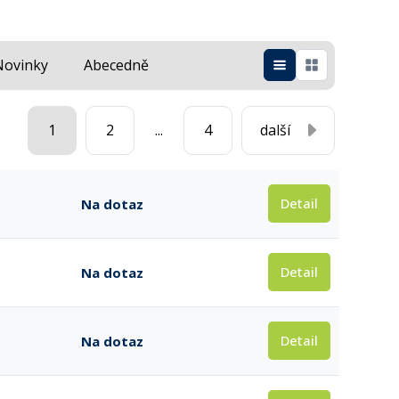
Novinky
Abecedně
1
2
...
4
další
Detail
Na dotaz
Detail
Na dotaz
Detail
Na dotaz