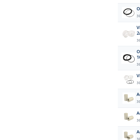
O
3
V
2
3
O
1
3
V
3
A
3
A
3
A
3