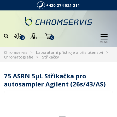
+420 274 021 211
0
0
MENU
Chromservis
Laboratorní přístroje a příslušenství
Chromatografie
Stříkačky
75 ASRN 5µL Stříkačka pro
autosampler Agilent (26s/43/AS)