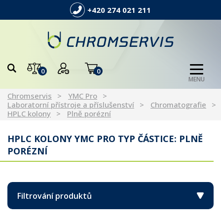
+420 274 021 211
0
0
MENU
Chromservis
YMC Pro
Laboratorní přístroje a příslušenství
Chromatografie
HPLC kolony
Plně porézní
HPLC KOLONY YMC PRO TYP ČÁSTICE: PLNĚ
PORÉZNÍ
Filtrování produktů