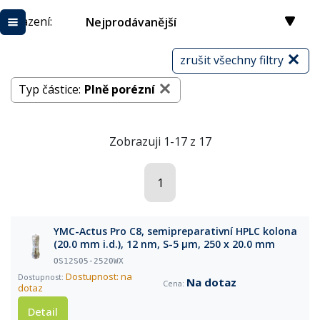
Řazení:
Nejprodávanější
zrušit všechny filtry
Typ částice:
Plně porézní
Zobrazuji 1-17 z 17
1
YMC-Actus Pro C8, semipreparativní HPLC kolona
(20.0 mm i.d.), 12 nm, S-5 µm, 250 x 20.0 mm
OS12S05-2520WX
Dostupnost: na
Na dotaz
dotaz
Detail