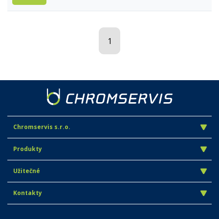
1
Chromservis s.r.o.
Produkty
Užitečné
Kontakty