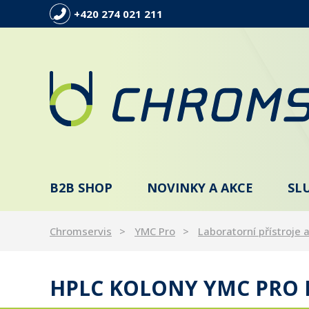
+420 274 021 211
B2B SHOP
NOVINKY A AKCE
SL
Chromservis
YMC Pro
Laboratorní přístroje a
HPLC KOLONY YMC PRO F