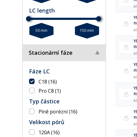
A
LC length
Y
n
50 mm
150 mm
A
Y
n
Stacionární fáze
A
Y
n
Fáze LC
A
C18
(16)
Y
Pro C8
(1)
n
Typ částice
A
Plně porézní
(16)
Y
n
Velikost pórů
A
120A
(16)
Y