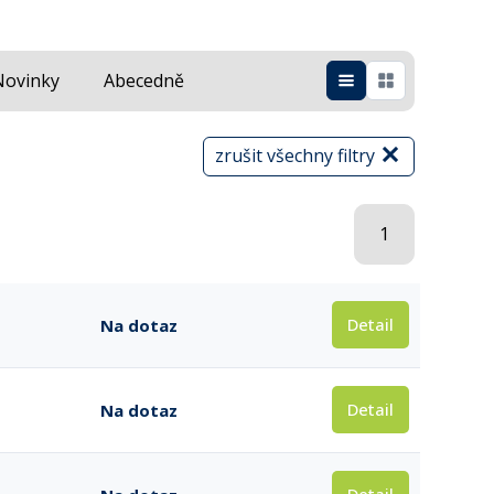
Novinky
Abecedně
zrušit všechny filtry
1
Detail
Na dotaz
Detail
Na dotaz