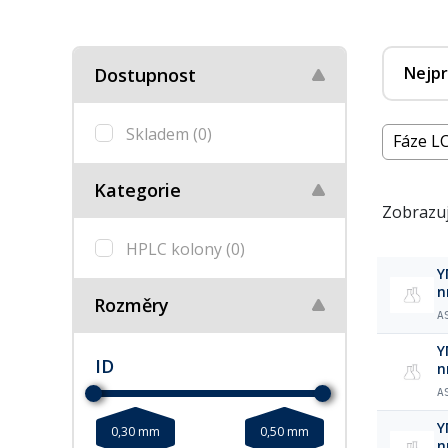
Nejpr
Dostupnost
Skladem
(0)
Fáze LC
Kategorie
Zobrazuj
HPLC kolony
(0)
Y
n
Rozměry
A
Y
ID
n
A
Y
0,30 mm
0,50 mm
n