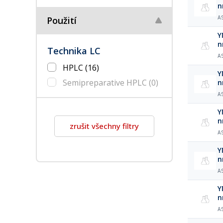
n
Použití
A
Y
n
Technika LC
A
HPLC
(16)
Y
Semipreparative HPLC
(0)
n
A
Y
n
zrušit všechny filtry
A
Y
n
A
Y
n
A