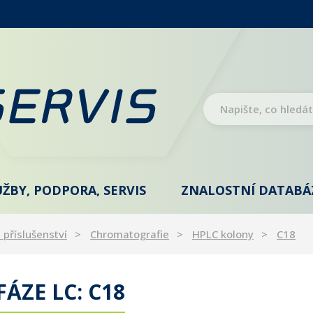
UŽBY, PODPORA, SERVIS
ZNALOSTNÍ DATABÁ
 příslušenství
Chromatografie
HPLC kolony
C18
ÁZE LC: C18