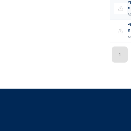
Y
n
A
Y
n
A
1