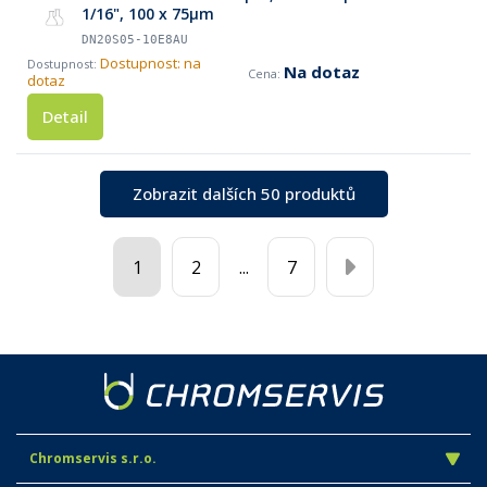
1/16", 100 x 75µm
DN20S05-10E8AU
Dostupnost: na
Na dotaz
dotaz
Detail
Zobrazit dalších 50 produktů
1
2
...
7
Chromservis s.r.o.