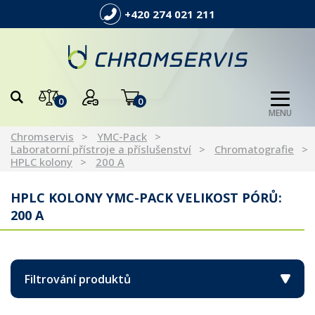
+420 274 021 211
0
0
MENU
Chromservis
YMC-Pack
Laboratorní přístroje a příslušenství
Chromatografie
HPLC kolony
200 A
HPLC KOLONY YMC-PACK VELIKOST PÓRŮ:
200 A
Filtrování produktů