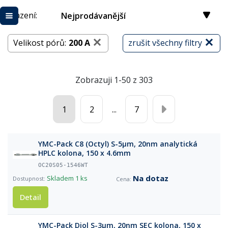
Řazení:
Nejprodávanější
Velikost pórů:
200 A
zrušit všechny filtry
Zobrazuji 1-50 z 303
1
2
...
7
YMC-Pack C8 (Octyl) S-5µm, 20nm analytická
HPLC kolona, 150 x 4.6mm
OC20S05-1546WT
Na dotaz
Skladem
1 ks
Detail
YMC-Pack Diol S-3µm, 20nm SEC kolona, 150 x