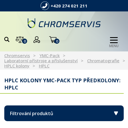
+420 274 021 211
0
0
MENU
Chromservis
YMC-Pack
Laboratorní přístroje a příslušenství
Chromatografie
HPLC kolony
HPLC
HPLC KOLONY YMC-PACK TYP PŘEDKOLONY:
HPLC
Filtrování produktů