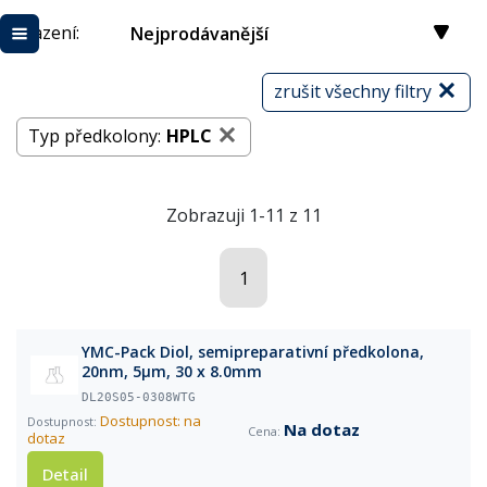
Řazení:
Nejprodávanější
zrušit všechny filtry
Typ předkolony:
HPLC
Zobrazuji 1-11 z 11
1
YMC-Pack Diol, semipreparativní předkolona,
20nm, 5µm, 30 x 8.0mm
DL20S05-0308WTG
Dostupnost: na
Na dotaz
dotaz
Detail