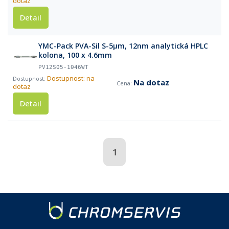
dotaz
Detail
YMC-Pack PVA-Sil S-5µm, 12nm analytická HPLC
kolona, 100 x 4.6mm
PV12S05-1046WT
Dostupnost: na
Na dotaz
dotaz
Detail
1