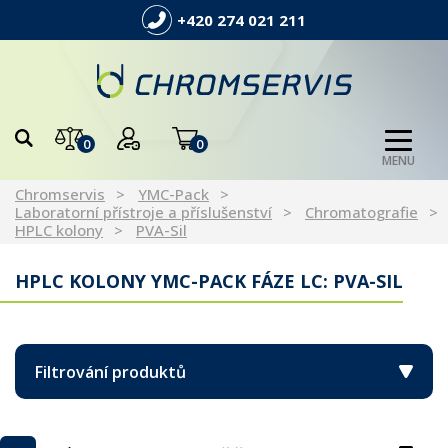
+420 274 021 211
0
0
MENU
Chromservis
YMC-Pack
Laboratorní přístroje a příslušenství
Chromatografie
HPLC kolony
PVA-Sil
HPLC KOLONY YMC-PACK FÁZE LC: PVA-SIL
Filtrování produktů