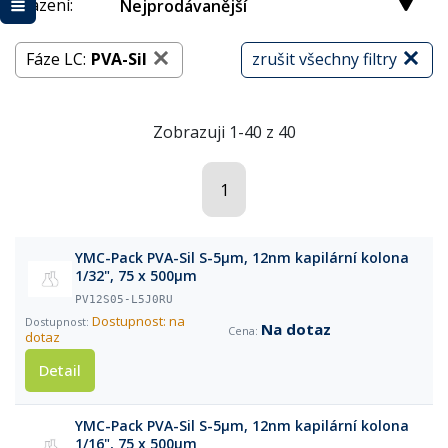
Řazení:
Nejprodávanější
Fáze LC:
PVA-Sil
zrušit všechny filtry
Zobrazuji 1-40 z 40
1
YMC-Pack PVA-Sil S-5µm, 12nm kapilární kolona
1/32", 75 x 500µm
PV12S05-L5J0RU
Dostupnost: na
Na dotaz
dotaz
Detail
YMC-Pack PVA-Sil S-5µm, 12nm kapilární kolona
1/16", 75 x 500µm