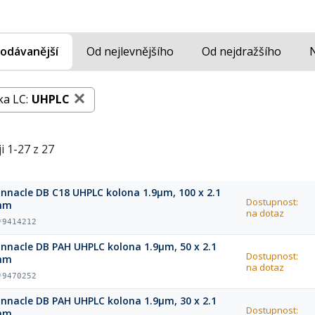
odávanější
Od nejlevnějšího
Od nejdražšího
ka LC:
UHPLC
i 1-27 z 27
innacle DB C18 UHPLC kolona 1.9µm, 100 x 2.1
Dostupnost:
mm
na dotaz
*9414212
innacle DB PAH UHPLC kolona 1.9µm, 50 x 2.1
Dostupnost:
mm
na dotaz
*9470252
innacle DB PAH UHPLC kolona 1.9µm, 30 x 2.1
Dostupnost:
mm