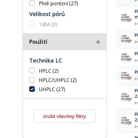
R
Plně porézní
(27)
P
Velikost pórů
140A
(0)
R
P
Použití
R
P
Technika LC
R
HPLC
(2)
P
HPLC/UHPLC
(2)
R
UHPLC
(27)
P
2
R
P
zrušit všechny filtry
2
R
P