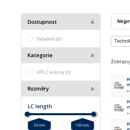
Nejpr
Dostupnost
Skladem
(0)
Techni
Kategorie
Zobrazuj
HPLC kolony
(0)
P
Rozměry
R
P
LC length
R
P
30 mm
100 mm