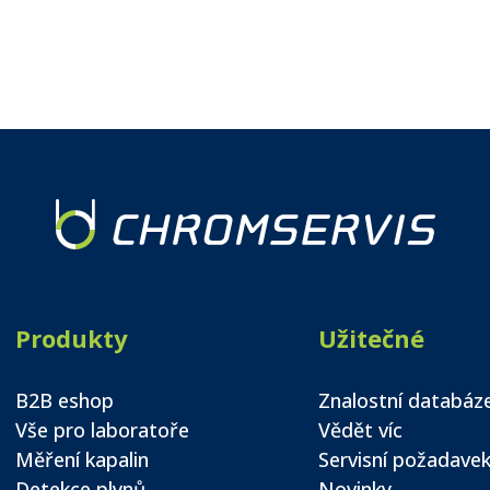
Produkty
Užitečné
B2B eshop
Znalostní databáz
Vše pro laboratoře
Vědět víc
Měření kapalin
Servisní požadave
Detekce plynů
Novinky