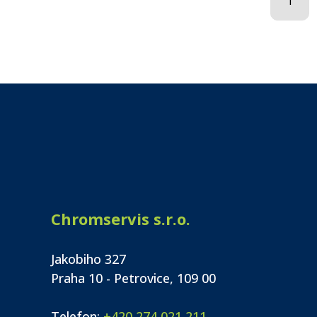
1
Chromservis s.r.o.
Jakobiho 327
Praha 10 - Petrovice, 109 00
Telefon:
+420 274 021 211