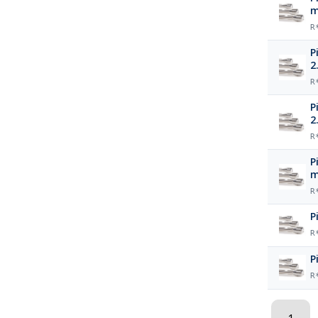
R
P
2
R
P
2
R
P
R
P
R
P
R