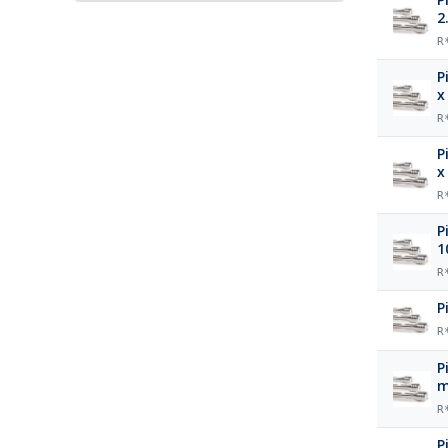
2
R
P
x
R
P
x
R
P
1
R
P
R
P
R
P