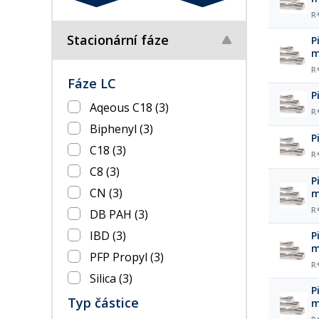
R
Stacionární fáze
P
R
Fáze LC
P
Aqeous C18
(3)
R
Biphenyl
(3)
P
C18
(3)
R
C8
(3)
P
CN
(3)
R
DB PAH
(3)
IBD
(3)
P
PFP Propyl
(3)
R
Silica
(3)
P
Typ částice