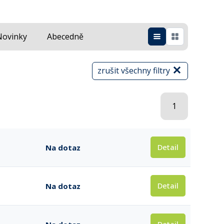
Novinky
Abecedně
zrušit všechny filtry
1
Detail
Na dotaz
Detail
Na dotaz