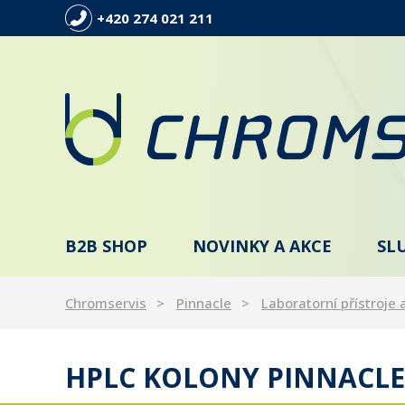
+420 274 021 211
B2B SHOP
NOVINKY A AKCE
SL
Chromservis
Pinnacle
Laboratorní přístroje 
HPLC KOLONY PINNACLE 